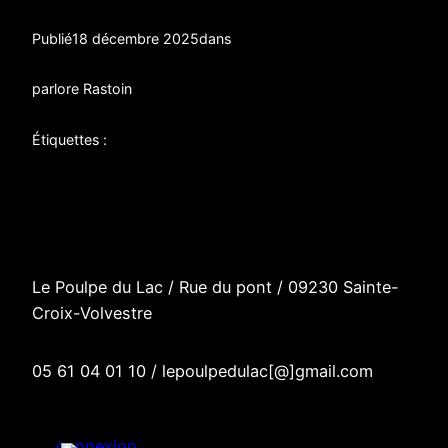
Publié
18 décembre 2025
dans
par
lore Rastoin
Étiquettes :
Le Poulpe du Lac / R
ue du pont
/
09230 Sainte-
Croix-Volvestre
05 61 04 01 10 / lepoulpedulac[@]gmail.com
connexion