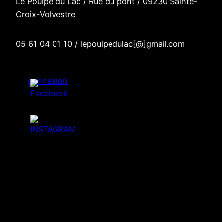
Le Poulpe du Lac / R
ue du pont
/
09230 Sainte-
Croix-Volvestre
05 61 04 01 10 / lepoulpedulac[@]gmail.com
connexion