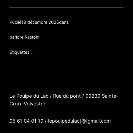
Publié
18 décembre 2025
dans
par
lore Rastoin
Étiquettes :
Le Poulpe du Lac / R
ue du pont
/
09230 Sainte-
Croix-Volvestre
05 61 04 01 10 / lepoulpedulac[@]gmail.com