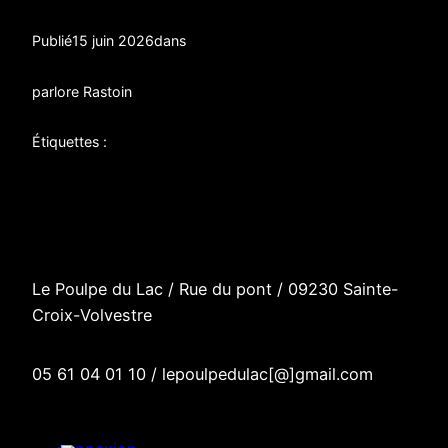
Publié
15 juin 2026
dans
par
lore Rastoin
Étiquettes :
Le Poulpe du Lac / R
ue du pont
/
09230 Sainte-
Croix-Volvestre
05 61 04 01 10 / lepoulpedulac[@]gmail.com