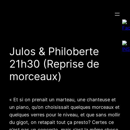
Aller
au
contenu
Julos & Philoberte
21h30 (Reprise de
morceaux)
« Et si on prenait un marteau, une chanteuse et
un piano, qu’on choisissait quelques morceaux et
quelques verres pour le niveau, et que sans mollir
du gigot, on retapait tout ça presto? Certes ce
n’est pas un concerto, mais c’est la même chose