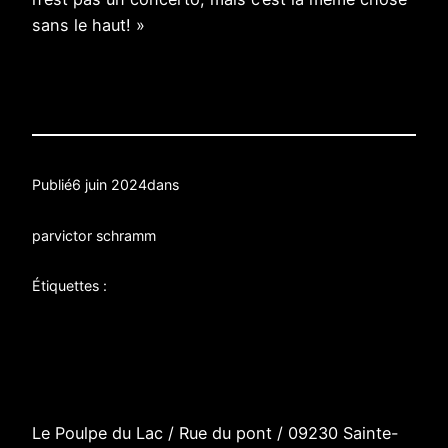
sans le haut! »
Publié
6 juin 2024
dans
par
victor schramm
Étiquettes :
Le Poulpe du Lac / R
ue du pont
/
09230 Sainte-