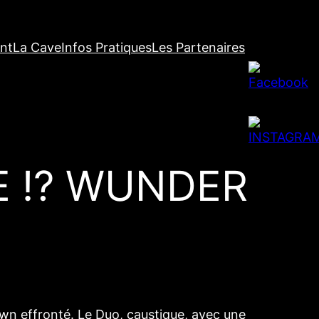
nt
La Cave
Infos Pratiques
Les Partenaires
E !? WUNDER
own effronté. Le Duo, caustique, avec une