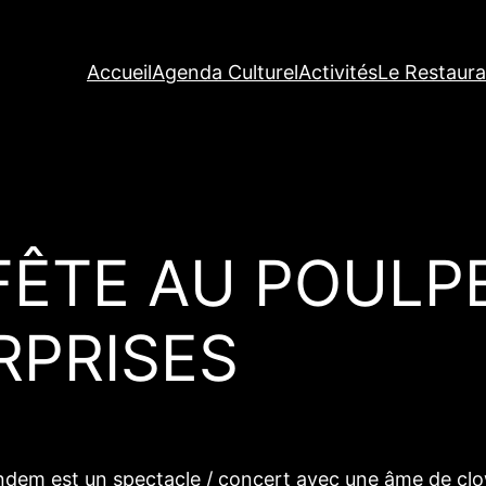
Accueil
Agenda Culturel
Activités
Le Restaura
FÊTE AU POULP
RPRISES
 Tandem est un spectacle / concert avec une âme de cl