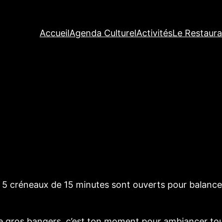
Accueil
Agenda Culturel
Activités
Le Restaura
 ! 5 créneaux de 15 minutes sont ouverts pour balance
e gros bangers, c’est ton moment pour ambiancer tou