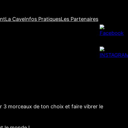
nt
La Cave
Infos Pratiques
Les Partenaires
r 3 morceaux de ton choix et faire vibrer le
t le monde !