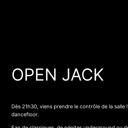
Aller
au
contenu
OPEN JACK
Dès 21h30, viens prendre le contrôle de la salle
dancefloor.
Fan de classiques, de pépites underground ou d